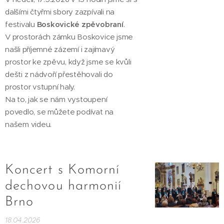
dalšími čtyřmi sbory zazpívali na
festivalu
Boskovické zpěvobraní
.
V prostorách zámku Boskovice jsme
našli příjemné zázemí i zajímavý
prostor ke zpěvu, když jsme se kvůli
dešti z nádvoří přestěhovali do
prostor vstupní haly.
Na to, jak se nám vystoupení
povedlo, se můžete podívat na
našem videu.
Koncert s Komorní
dechovou harmonií
Brno
18.04.2026