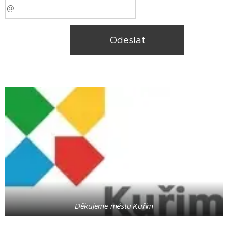
Odeslat
Děkujeme městu Kuřim