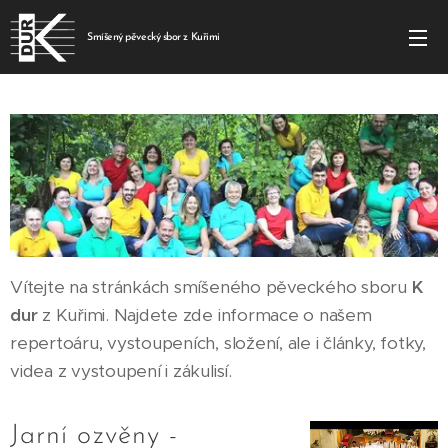
Smíšený pěvecký sbor z Kuřimi
Vítejte na stránkách smíšeného pěveckého sboru
K
dur
z Kuřimi. Najdete zde informace o našem
repertoáru, vystoupeních, složení, ale i články, fotky,
videa z vystoupení i zákulisí.
Jarní ozvěny -