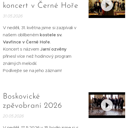
koncert v Černé Hoře
31.05.2026
V neděli, 31. května jsme si zazpívali v
našem oblíbeném
kostele sv.
Vavřince v Černé Hoře
.
Koncert s názvem
Jarní ozvěny
přinesl více než hodinový program
známých melodií.
Podívejte se na jeho záznam!
Boskovické
zpěvobraní 2026
20.05.2026
V neděli, 17.5.2026 v 15 hodin jsme si s