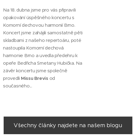
Na 18. dubna jsme pro vás připravili
opakování úspěšného koncertu s
Komorní dechovou harmonií Brno.
Koncert jsme zahájili samostatně pěti
skladbami z našeho repertoáru, poté
nastoupila Komorní dechová
harmonie Brno a uvedla předehru k
opeře Bedřicha Smetany Hubička. Na
závěr koncertu jsme společně
provedli
Missu Brevis
od
současného...
Všechny články najdete na našem blogu